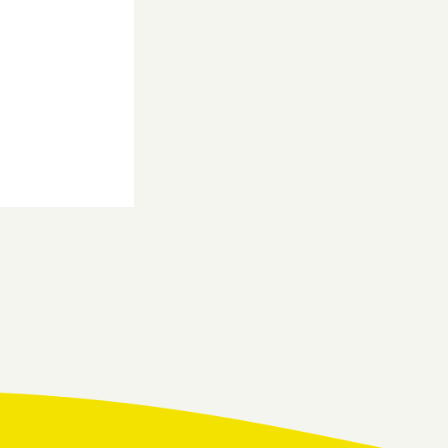
投
稿
の
ペ
ー
ジ
送
り