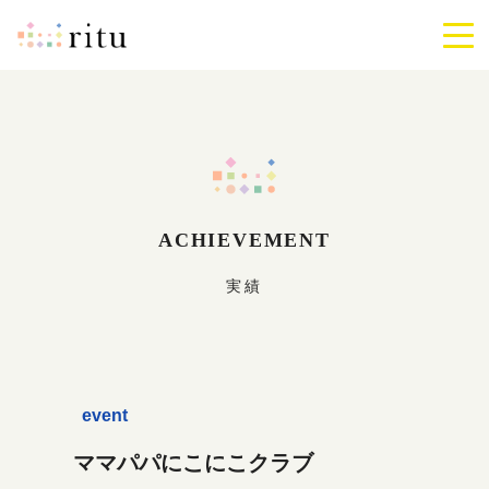
ritu
メ
ニ
ュ
ー
を
開
閉
す
る
ACHIEVEMENT
実績
event
ママパパにこにこクラブ