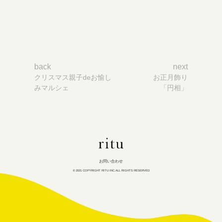
投
稿
ナ
back
next
ビ
クリスマス親子deお愉し
お正月飾り
ゲ
みマルシェ
「円相」
ー
シ
ョ
ン
ritu
inc
お問い合わせ
© 2021 COPYRIGHT RITU INC.ALL RIGHTS RESERVED