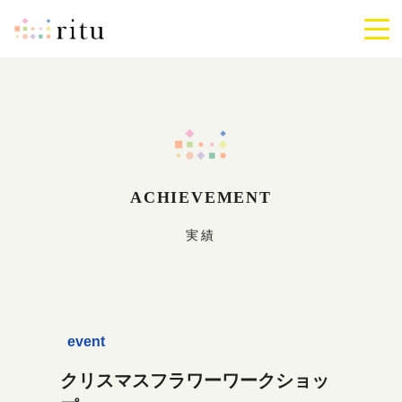
ritu
メ
ニ
ュ
ー
を
開
閉
す
る
ACHIEVEMENT
実績
event
クリスマスフラワーワークショッ