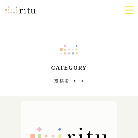
ritu
メ
ニ
ュ
ー
を
開
閉
す
る
CATEGORY
投稿者:
ritu