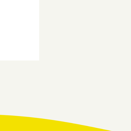
投
稿
の
ペ
ー
ジ
送
り