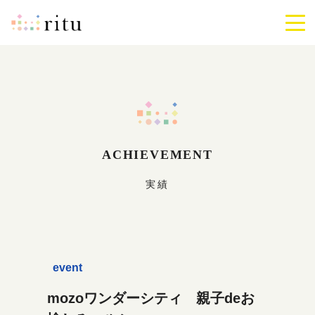
ritu
メ
ニ
ュ
ー
を
開
閉
す
る
ACHIEVEMENT
実績
event
mozoワンダーシティ 親子deお