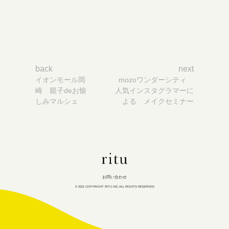
投
稿
ナ
back
next
ビ
イオンモール岡
mozoワンダーシティ
ゲ
崎 親子deお愉
人気インスタグラマーに
ー
しみマルシェ
よる メイクセミナー
シ
ョ
ン
ritu
inc
お問い合わせ
© 2021 COPYRIGHT RITU INC.ALL RIGHTS RESERVED