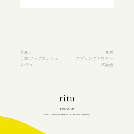
投
稿
ナ
back
next
ビ
印象アップコンシェ
スプリングアウター
ゲ
ルジュ
試着会
ー
シ
ョ
ン
ritu
inc
お問い合わせ
© 2021 COPYRIGHT RITU INC.ALL RIGHTS RESERVED