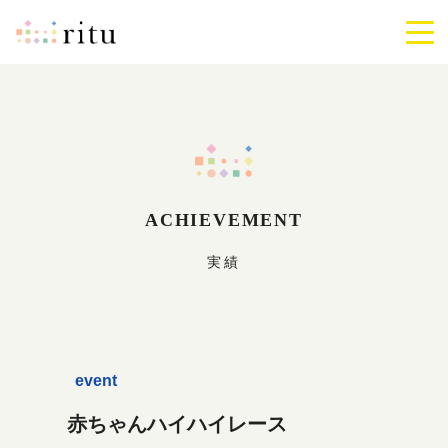
ritu
メ
ニ
ュ
ー
を
開
閉
す
る
ACHIEVEMENT
実績
event
赤ちゃんハイハイレース