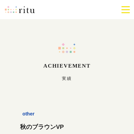
ritu
メ
ニ
ュ
ー
を
開
閉
す
る
ACHIEVEMENT
実績
other
秋のブラウンVP