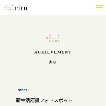
ritu
メ
ニ
ュ
ー
を
開
閉
す
る
ACHIEVEMENT
実績
other
新生活応援フォトスポット