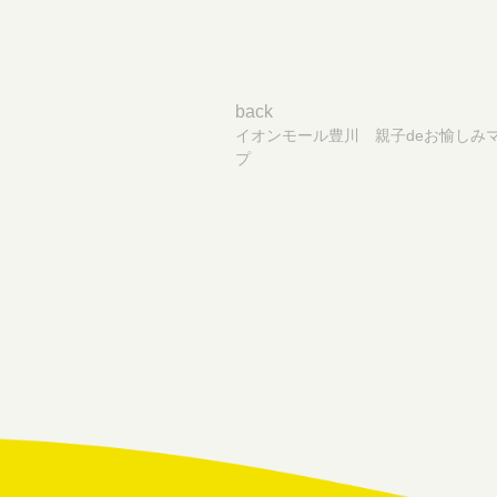
投
稿
ナ
back
ビ
イオンモール豊川 親子deお愉しみ
ゲ
プ
ー
シ
ョ
ン