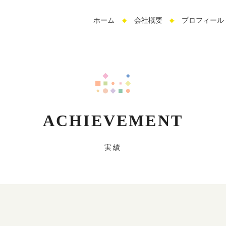
サ
ホーム
会社概要
プロフィール
イ
ト
内
メ
ニ
ュ
ー
ACHIEVEMENT
実績