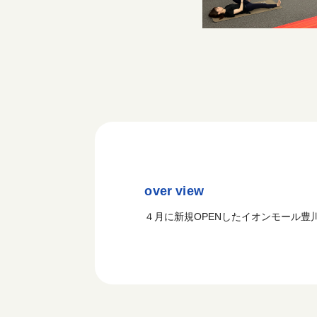
over view
４月に新規OPENしたイオンモール豊川